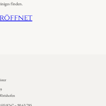
niges finden.
eröffnet
ster
 9
örishofen
9 (0) 8247 – 90 63 785