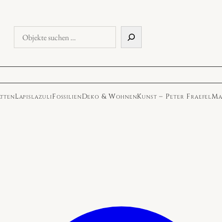
Objekte
suchen
atten
Lapislazuli
Fossilien
Deko & Wohnen
Kunst – Peter Fraefel
Ma