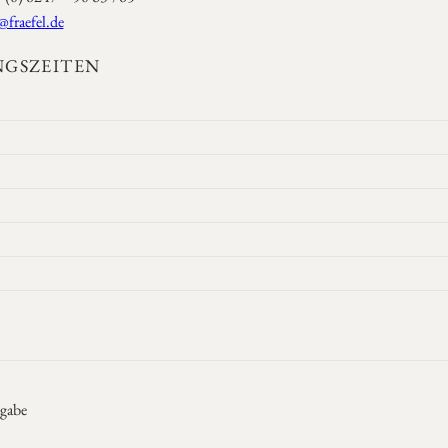
@fraefel.de
GSZEITEN
gabe