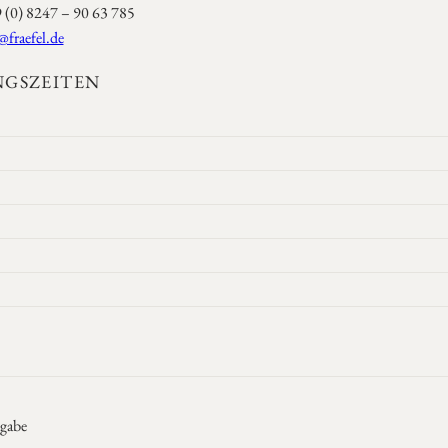
9 (0) 8247 – 90 63 785
@fraefel.de
GSZEITEN
gabe