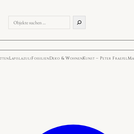
Objekte
suchen
atten
Lapislazuli
Fossilien
Deko & Wohnen
Kunst – Peter Fraefel
Ma