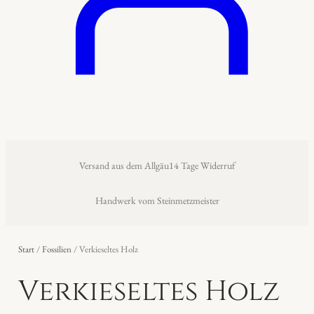
Versand aus dem Allgäu
14 Tage Widerruf
Handwerk vom Steinmetzmeister
Start
/
Fossilien
/ Verkieseltes Holz
Verkieseltes Holz