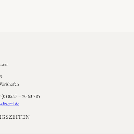
ster
 9
örishofen
9 (0) 8247 – 90 63 785
@fraefel.de
GSZEITEN