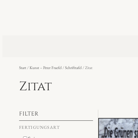
Start
/
Kunst – Peter Fraefel
/
Schrifttafel
/ Zitat
Zitat
FILTER
FERTIGUNGSART