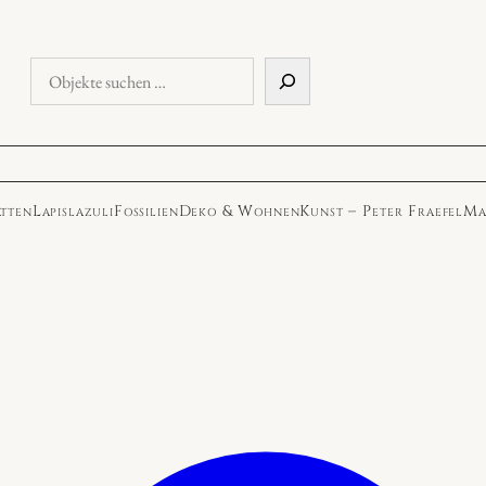
Objekte
suchen
atten
Lapislazuli
Fossilien
Deko & Wohnen
Kunst – Peter Fraefel
Ma