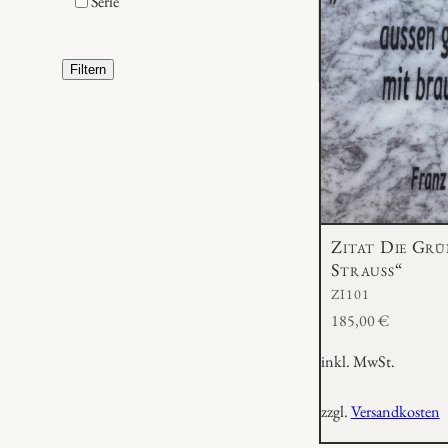
Serie
Filtern
Zitat Die Grü
Strauss“
ZI101
185,00
€
inkl. MwSt.
zzgl.
Versandkosten