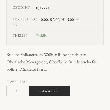
GEWICHT
0,333 kg
ABMESSUNG
L 10,00, B 2,00, H 15,00 cm
EN
THEMEN
Buddha
Buddha Shilouette im Walliser Bündnerschiefer,
Oberfläche M-vergoldet, Oberfläche Bündnerschiefer
poliert, Rückseite Natur
ERWERBEN
B
In den Warenkorb
u
d
d