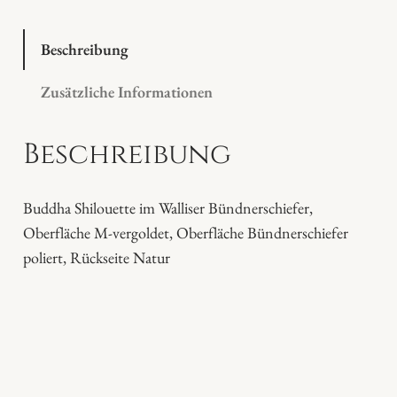
h
a
Beschreibung
i
Zusätzliche Informationen
m
B
Beschreibung
ü
n
d
Buddha Shilouette im Walliser Bündnerschiefer,
n
Oberfläche M-vergoldet, Oberfläche Bündnerschiefer
e
poliert, Rückseite Natur
r
s
c
h
i
e