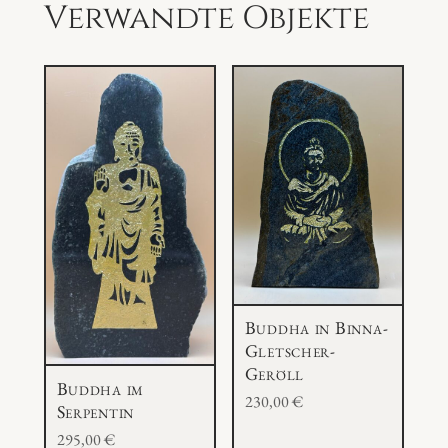
Verwandte Objekte
f
e
r
M
e
n
g
e
Buddha in Binna-
Gletscher-
Geröll
Buddha im
230,00
€
Serpentin
295,00
€