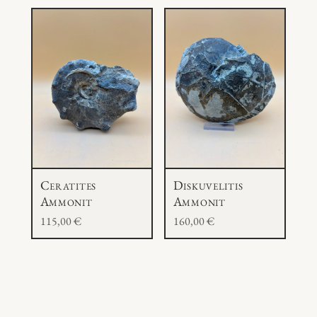
g
e
Ceratites
Diskuvelitis
Ammonit
Ammonit
115,00
€
160,00
€