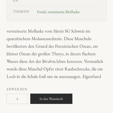
EN
THEMEN
Fossil
,
versteinerte Molluske
versteinerte Molluske vom Säntis SG Schweiz im
quarzitischem Molassesandstein. Diese Muscheln
bevölkerten den Grund des Penninischen Ozean, ein
kleiner Ozean der großen Thetys, in denen flachem
Wasser diese Art der Bivalvia leben konnten. Vermutlich
wurde diese Muschel Opfer einer Raubschnecke, die ein
Loch in die Schale fraß um sie auszusaugen. Eigenfund
ERWERBEN
F
In den Warenkorb
o
s