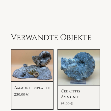
a
s
s
e
s
Verwandte Objekte
a
n
d
s
t
e
i
Ammonitenplatte
n
Ceratites
230,00
€
M
Ammonit
e
95,00
€
n