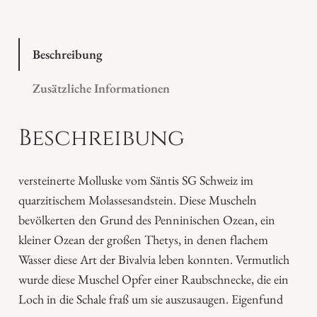
s
i
l
Beschreibung
M
Zusätzliche Informationen
o
l
Beschreibung
l
u
s
versteinerte Molluske vom Säntis SG Schweiz im
k
quarzitischem Molassesandstein. Diese Muscheln
e
bevölkerten den Grund des Penninischen Ozean, ein
i
kleiner Ozean der großen Thetys, in denen flachem
m
Wasser diese Art der Bivalvia leben konnten. Vermutlich
M
wurde diese Muschel Opfer einer Raubschnecke, die ein
o
Loch in die Schale fraß um sie auszusaugen. Eigenfund
l