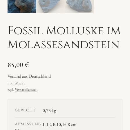
Fossil Molluske im
Molassesandstein
85,00
€
Versand aus Deutschland
inkl. MwSt.
zzgl.
Versandkosten
GEWICHT
0,73 kg
ABMESSUNG
L 12, B 10, H 8 cm