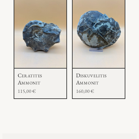
d
M
e
n
g
e
Ceratites
Diskuvelitis
Ammonit
Ammonit
115,00
€
160,00
€