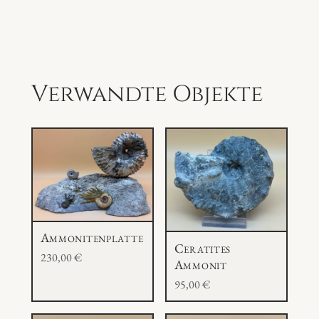
c
h
n
e
c
Verwandte Objekte
k
e
N
e
u
s
e
Ammonitenplatte
e
Ceratites
230,00
€
l
Ammonit
a
95,00
€
n