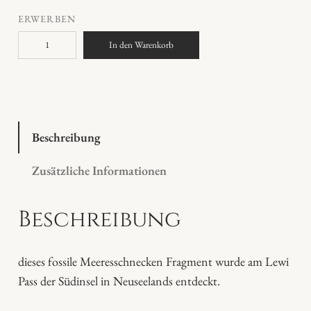
ERWERBEN
f
In den Warenkorb
o
s
s
i
l
Beschreibung
e
Zusätzliche Informationen
M
e
Beschreibung
e
r
e
dieses fossile Meeresschnecken Fragment wurde am Lewi
s
Pass der Südinsel in Neuseelands entdeckt.
s