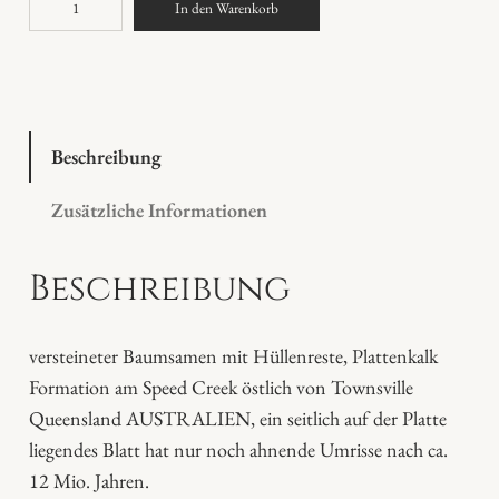
In den Warenkorb
e
r
s
t
e
Beschreibung
i
Zusätzliche Informationen
n
e
Beschreibung
t
e
r
versteineter Baumsamen mit Hüllenreste, Plattenkalk
B
Formation am Speed Creek östlich von Townsville
a
Queensland AUSTRALIEN, ein seitlich auf der Platte
u
liegendes Blatt hat nur noch ahnende Umrisse nach ca.
m
12 Mio. Jahren.
s