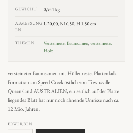
GEWICHT
0,941 kg
ABMESSUNG
L 20,00, B 16,50, H 1,50 cm
EN
THEMEN
Versteinerter Baumsamen
,
versteinertes
Holz
versteineter Baumsamen mit Hüllenreste, Plattenkalk
Formation am Speed Creek östlich von Townsville
Queensland AUSTRALIEN, ein seitlich auf der Platte
liegendes Blatt hat nur noch ahnende Umrisse nach ca.
12 Mio. Jahren.
ERWERBEN
v