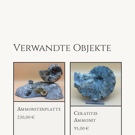
a
m
e
n
M
Verwandte Objekte
e
n
g
e
Ammonitenplatte
Ceratites
230,00
€
Ammonit
95,00
€