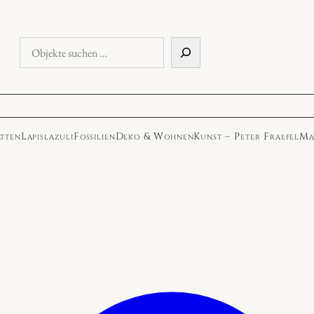
Objekte
suchen
atten
Lapislazuli
Fossilien
Deko & Wohnen
Kunst – Peter Fraefel
Ma