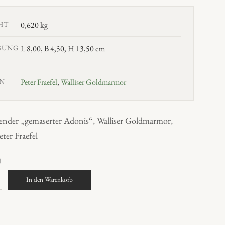
HT
0,620 kg
SUNG
L 8,00, B 4,50, H 13,50 cm
N
Peter Fraefel
,
Walliser Goldmarmor
hender „gemaserter Adonis“, Walliser Goldmarmor,
eter Fraefel
N
In den Warenkorb