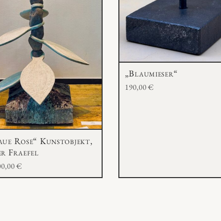
„Blaumieser“
190,00
€
aue Rose“ Kunstobjekt,
er Fraefel
00,00
€