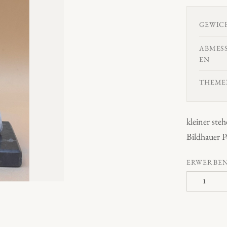
GEWIC
ABMES
EN
THEME
kleiner ste
Bildhauer P
ERWERBE
"
g
e
m