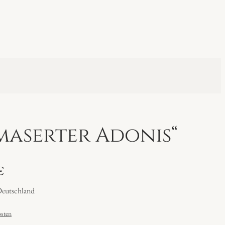
maserter Adonis“
€
Deutschland
sten