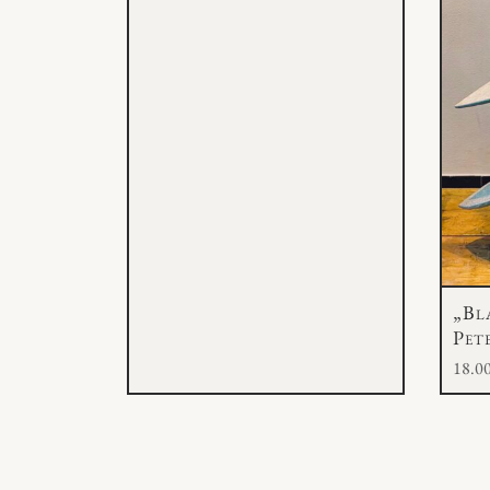
„Bl
Pet
18.0