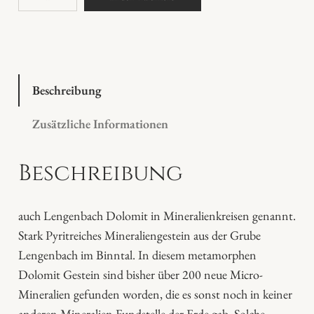
o
l
d
m
a
Beschreibung
r
Zusätzliche Informationen
m
o
Beschreibung
r
M
e
auch Lengenbach Dolomit in Mineralienkreisen genannt.
n
Stark Pyritreiches Mineraliengestein aus der Grube
g
Lengenbach im Binntal. In diesem metamorphen
e
Dolomit Gestein sind bisher über 200 neue Micro-
Mineralien gefunden worden, die es sonst noch in keiner
anderen Mineralien Fundstelle der Erde gab. Solche