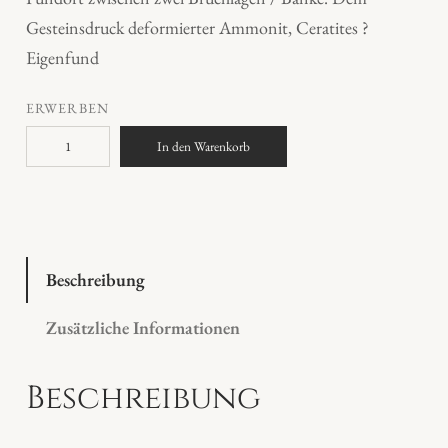
Gesteinsdruck deformierter Ammonit, Ceratites ?
Eigenfund
ERWERBEN
J
In den Warenkorb
u
r
a
A
m
Beschreibung
m
Zusätzliche Informationen
o
n
Beschreibung
i
t
M