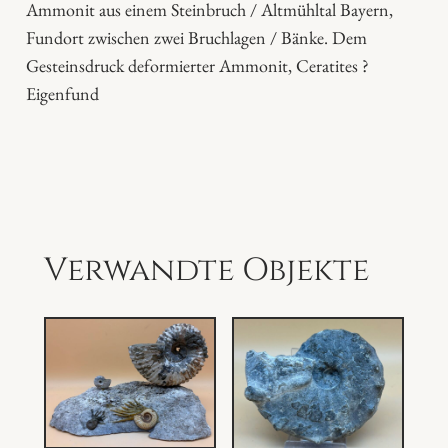
Ammonit aus einem Steinbruch / Altmühltal Bayern,
e
Fundort zwischen zwei Bruchlagen / Bänke. Dem
n
Gesteinsdruck deformierter Ammonit, Ceratites ?
g
Eigenfund
e
Verwandte Objekte