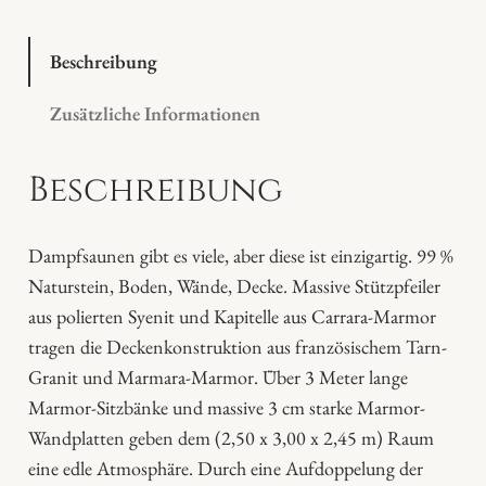
i
s
-
Beschreibung
D
Zusätzliche Informationen
a
p
Beschreibung
f
s
a
Dampfsaunen gibt es viele, aber diese ist einzigartig. 99 %
u
Naturstein, Boden, Wände, Decke. Massive Stützpfeiler
n
aus polierten Syenit und Kapitelle aus Carrara-Marmor
a
tragen die Deckenkonstruktion aus französischem Tarn-
M
Granit und Marmara-Marmor. Über 3 Meter lange
e
Marmor-Sitzbänke und massive 3 cm starke Marmor-
n
Wandplatten geben dem (2,50 x 3,00 x 2,45 m) Raum
g
eine edle Atmosphäre. Durch eine Aufdoppelung der