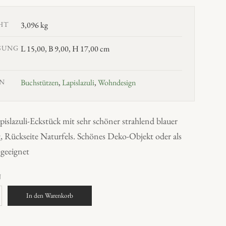
HT
3,096 kg
SUNG
L 15,00, B 9,00, H 17,00 cm
N
Buchstützen
,
Lapislazuli
,
Wohndesign
apislazuli-Eckstück mit sehr schöner strahlend blauer
 Rückseite Naturfels. Schönes Deko-Objekt oder als
geeignet
N
In den Warenkorb