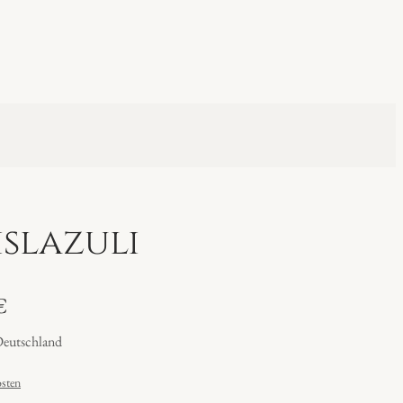
islazuli
€
Deutschland
sten