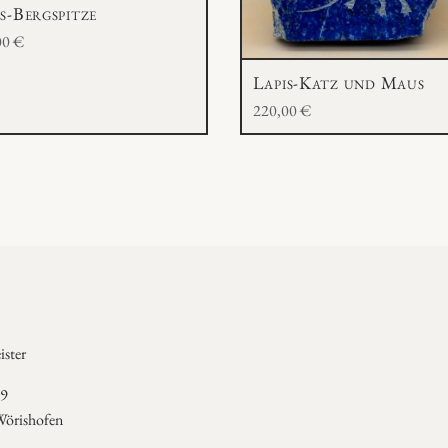
s-Bergspitze
00
€
Lapis-Katz und Maus
220,00
€
ster
 9
örishofen