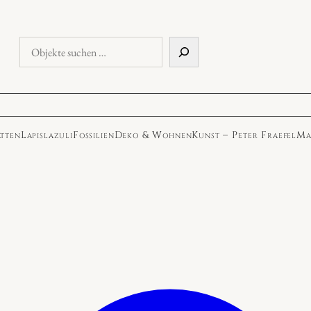
Objekte
suchen
atten
Lapislazuli
Fossilien
Deko & Wohnen
Kunst – Peter Fraefel
Ma