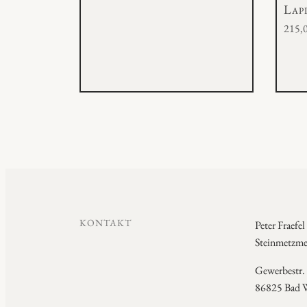
Lapi
215,
KONTAKT
Peter Fraefel
Steinmetzmei
Gewerbestr.
86825 Bad W