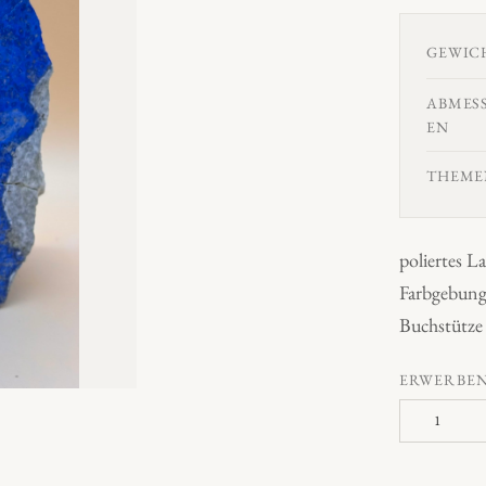
GEWIC
ABMES
EN
THEME
poliertes L
Farbgebung,
Buchstütze 
ERWERBE
L
a
p