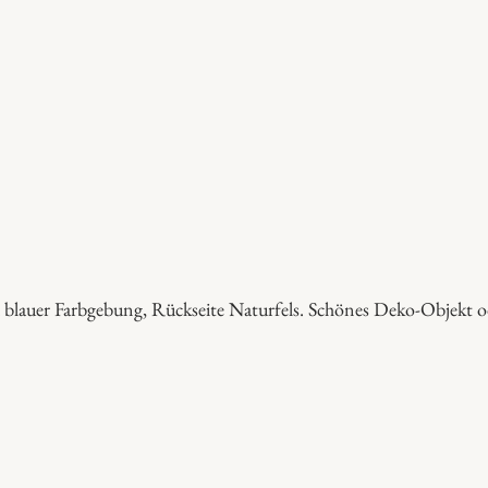
i
s
l
a
z
u
l
i
M
e
nd blauer Farbgebung, Rückseite Naturfels. Schönes Deko-Objekt o
n
g
e