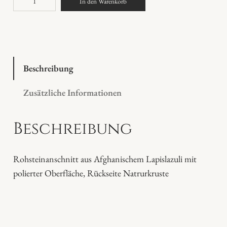
In den Warenkorb
a
p
i
s
l
Beschreibung
a
Zusätzliche Informationen
z
u
Beschreibung
l
i
M
Rohsteinanschnitt aus Afghanischem Lapislazuli mit
e
polierter Oberfläche, Rückseite Natrurkruste
n
g
e