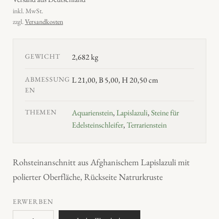
inkl. MwSt.
zzgl.
Versandkosten
GEWICHT
2,682 kg
ABMESSUNG
L 21,00, B 5,00, H 20,50 cm
EN
THEMEN
Aquarienstein
,
Lapislazuli
,
Steine für
Edelsteinschleifer
,
Terrarienstein
Rohsteinanschnitt aus Afghanischem Lapislazuli mit
polierter Oberfläche, Rückseite Natrurkruste
ERWERBEN
L