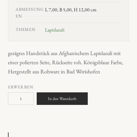
ABMESSUNG
L 7,00, B 5,00, H 12,00 cm
EN
THEMEN
Lapislazuli
gesägtes Handstück aus Afghanischem Lapislazuli mit
einer polierten Seite, Rückseite roh. Königsblaue Farbe,
Hergestellt aus Rohware in Bad Wörishofen
ERWERBEN
L
In den Warenkorb
a
p
i
s