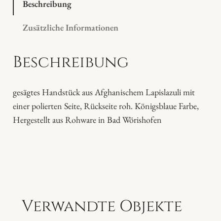
l
Beschreibung
a
Zusätzliche Informationen
z
u
Beschreibung
l
i
M
gesägtes Handstück aus Afghanischem Lapislazuli mit
e
einer polierten Seite, Rückseite roh. Königsblaue Farbe,
n
Hergestellt aus Rohware in Bad Wörishofen
g
e
Verwandte Objekte