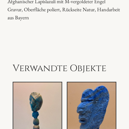
Afghanischer Lapislazuli mit M-vergoldeter Engel
n
Gravur, Oberfläche poliert, Rückseite Natur, Handarbeit
g
aus Bayern
e
l
M
e
n
g
Verwandte Objekte
e