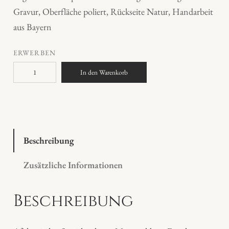
Gravur, Oberfläche poliert, Rückseite Natur, Handarbeit
aus Bayern
ERWERBEN
L
In den Warenkorb
a
p
i
s
l
Beschreibung
a
Zusätzliche Informationen
z
u
Beschreibung
l
i
E