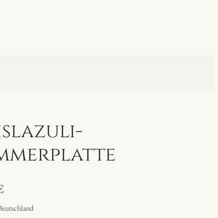
islazuli-
mmerplatte
€
Deutschland