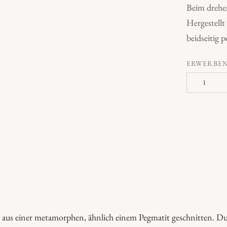
Beim drehen
Hergestell
beidseitig p
ERWERBE
L
a
p
i
s
l
a
z
u
l
de aus einer metamorphen, ähnlich einem Pegmatit geschnitten. Du
i