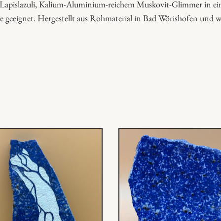
apislazuli, Kalium-Aluminium-reichem Muskovit-Glimmer in einer
-
e geeignet. Hergestellt aus Rohmaterial in Bad Wörishofen und wu
G
l
i
m
m
e
r
p
l
a
t
t
e
M
e