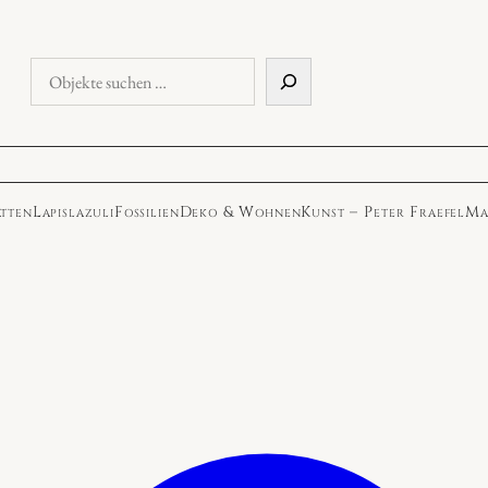
Objekte
suchen
atten
Lapislazuli
Fossilien
Deko & Wohnen
Kunst – Peter Fraefel
Ma