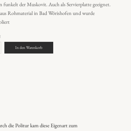
 funkelt der Muskovit. Auch als Servierplatte geeignet.
t aus Rohmaterial in Bad Wörishofen und wurde
oliert
N
In den Warenkorb
rch die Politur kam diese Eigenart zum