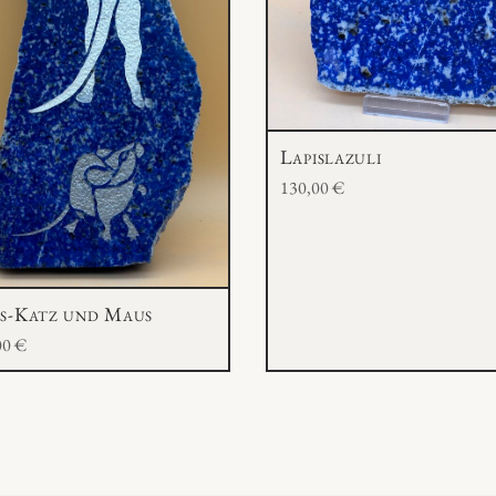
n
g
e
Lapislazuli
130,00
€
is-Katz und Maus
00
€