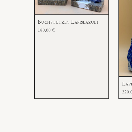
Buchstützen Lapislazuli
180,00
€
Lap
220,