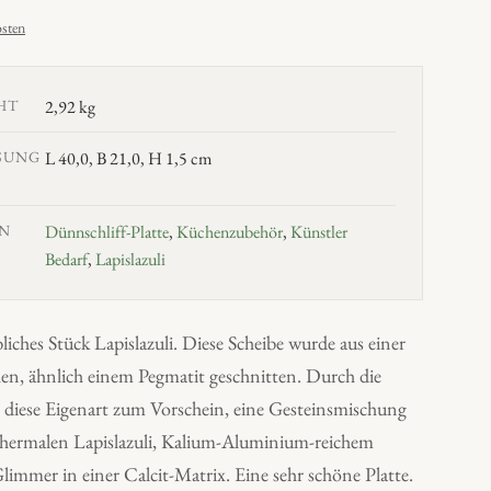
sten
HT
2,92 kg
SUNG
L 40,0, B 21,0, H 1,5 cm
N
Dünnschliff-Platte
,
Küchenzubehör
,
Künstler
Bedarf
,
Lapislazuli
bliches Stück Lapislazuli. Diese Scheibe wurde aus einer
n, ähnlich einem Pegmatit geschnitten. Durch die
 diese Eigenart zum Vorschein, eine Gesteinsmischung
hermalen Lapislazuli, Kalium-Aluminium-reichem
immer in einer Calcit-Matrix. Eine sehr schöne Platte.