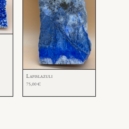
Lapislazuli
75,00
€