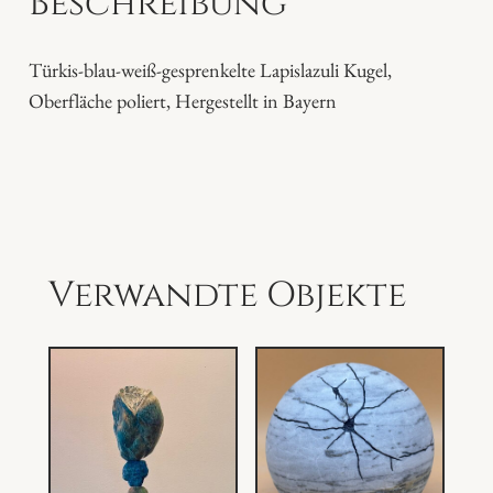
Beschreibung
i
K
Türkis-blau-weiß-gesprenkelte Lapislazuli Kugel,
u
Oberfläche poliert, Hergestellt in Bayern
g
e
l
M
e
n
Verwandte Objekte
g
e