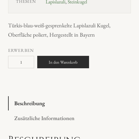
THEMEN
Lapislazuli
,
Steinkugel
Türkis-blau-weiß-gesprenkelte Lapislazuli Kugel,
Oberfläche poliert, Hergestellt in Bayern
ERWERBEN
L
In den Warenkorb
a
p
i
s
l
Beschreibung
a
Zusätzliche Informationen
z
u
l