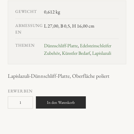
GEWICHT
0,612 kg
ABMESSUNG
L 27,00, B 0,5, H 16,00 cm
EN
THEMEN
Dünnschliff-Platte
,
Edelsteinschleifer
Zubehör
,
Künstler Bedarf
,
Lapislazuli
Lapislazuli-Dünnschliff-Platte, Oberfläche poliert
ERWERBEN
L
In den Warenkorb
a
p
i
s