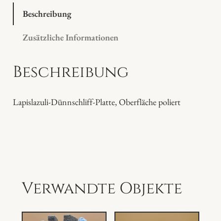
l
Beschreibung
a
Zusätzliche Informationen
z
u
Beschreibung
l
i
M
Lapislazuli-Dünnschliff-Platte, Oberfläche poliert
e
n
g
e
Verwandte Objekte