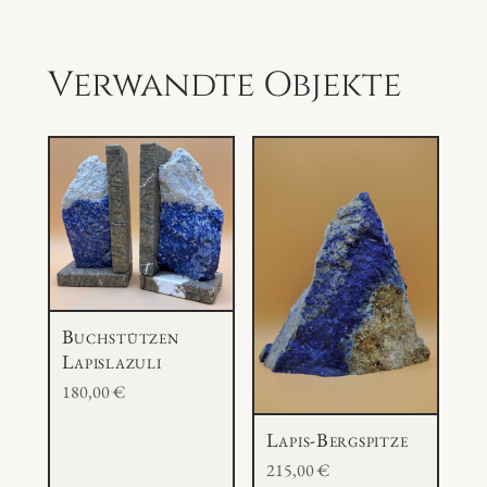
M
e
n
Verwandte Objekte
g
e
Buchstützen
Lapislazuli
180,00
€
Lapis-Bergspitze
215,00
€