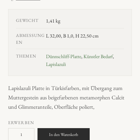
GEWICHT
1,41 kg
ABMESSUNG
L 32,00, B 1,0, H 22,50 cm
EN
THEMEN
Dünnschliff-Platte
,
Künstler Bedarf
,
Lapislazuli
Lapislazuli Platte in Türkisfarben, mit Übergang zum
Muttergestein aus beigefarbenen metamorphen Calcit
und Glimmeranteile, Oberfläche poliert,
ERWERBEN
L
In den Warenkorb