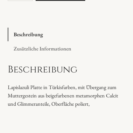
a
p
i
s
l
Beschreibung
a
Zusätzliche Informationen
z
u
Beschreibung
l
i
P
Lapislazuli Platte in Türkisfarben, mit Übergang zum
l
Muttergestein aus beigefarbenen metamorphen Calcit
a
und Glimmeranteile, Oberfläche poliert,
t
t
e