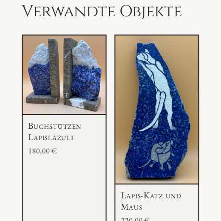
n
Verwandte Objekte
g
e
Buchstützen
Lapislazuli
180,00
€
Lapis-Katz und
Maus
220,00
€