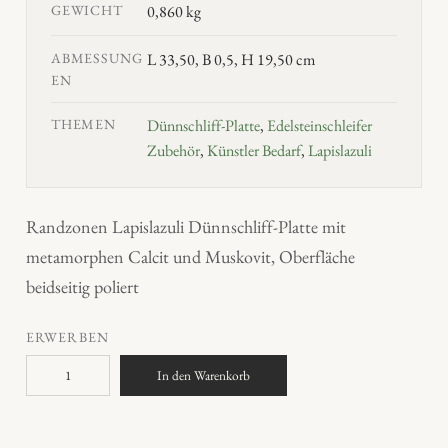
GEWICHT
0,860 kg
ABMESSUNG
L 33,50, B 0,5, H 19,50 cm
EN
THEMEN
Dünnschliff-Platte
,
Edelsteinschleifer
Zubehör
,
Künstler Bedarf
,
Lapislazuli
Randzonen Lapislazuli Dünnschliff-Platte mit
metamorphen Calcit und Muskovit, Oberfläche
beidseitig poliert
ERWERBEN
L
In den Warenkorb
a
p