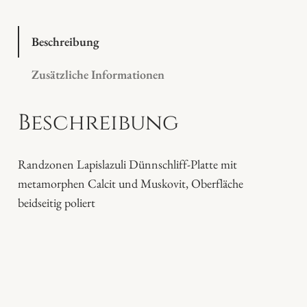
i
s
l
Beschreibung
a
Zusätzliche Informationen
z
u
Beschreibung
l
i
P
Randzonen Lapislazuli Dünnschliff-Platte mit
l
metamorphen Calcit und Muskovit, Oberfläche
a
beidseitig poliert
t
t
e
M
e