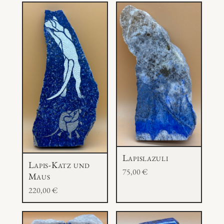
e
Lapislazuli
Lapis-Katz und
75,00
€
Maus
220,00
€