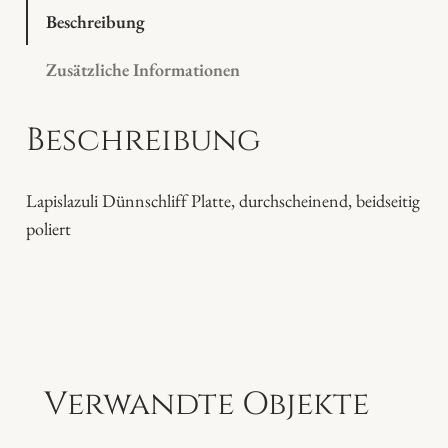
l
Beschreibung
a
Zusätzliche Informationen
z
u
Beschreibung
l
i
P
Lapislazuli Dünnschliff Platte, durchscheinend, beidseitig
l
poliert
a
t
t
e
M
e
Verwandte Objekte
n
g