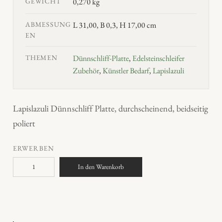
GEWICHT
0,270 kg
ABMESSUNG
L 31,00, B 0,3, H 17,00 cm
EN
THEMEN
Dünnschliff-Platte
,
Edelsteinschleifer
Zubehör
,
Künstler Bedarf
,
Lapislazuli
Lapislazuli Dünnschliff Platte, durchscheinend, beidseitig
poliert
ERWERBEN
L
In den Warenkorb
a
p
i
s