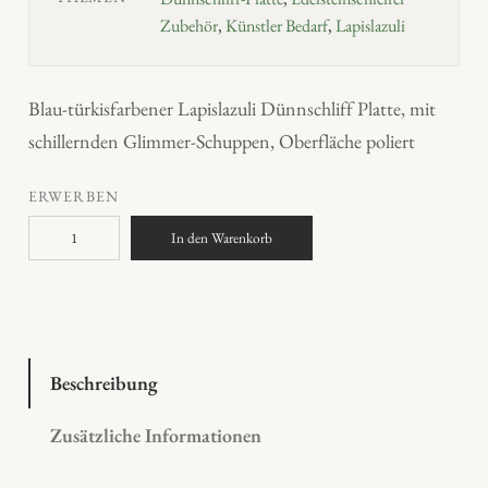
Zubehör
,
Künstler Bedarf
,
Lapislazuli
Blau-türkisfarbener Lapislazuli Dünnschliff Platte, mit
schillernden Glimmer-Schuppen, Oberfläche poliert
ERWERBEN
L
In den Warenkorb
a
p
i
s
l
Beschreibung
a
Zusätzliche Informationen
z
u