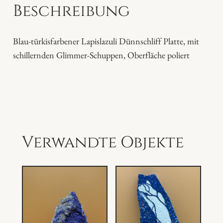
Beschreibung
l
i
P
Blau-türkisfarbener Lapislazuli Dünnschliff Platte, mit
l
schillernden Glimmer-Schuppen, Oberfläche poliert
a
t
t
e
M
e
Verwandte Objekte
n
g
e