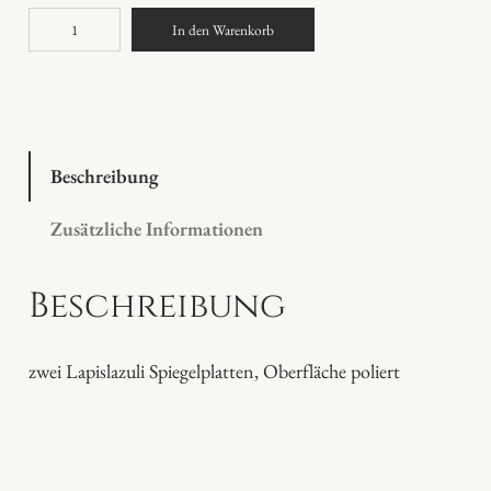
L
In den Warenkorb
a
p
i
s
l
Beschreibung
a
Zusätzliche Informationen
z
u
Beschreibung
l
i
P
zwei Lapislazuli Spiegelplatten, Oberfläche poliert
l
a
t
t