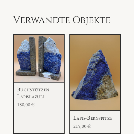
e
M
Verwandte Objekte
e
n
g
e
Buchstützen
Lapislazuli
180,00
€
Lapis-Bergspitze
215,00
€