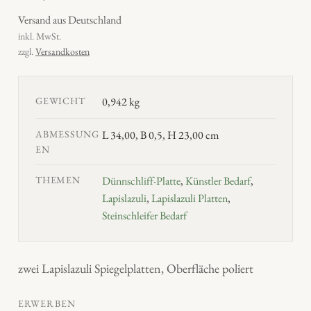
Versand aus Deutschland
inkl. MwSt.
zzgl.
Versandkosten
GEWICHT
0,942 kg
ABMESSUNG
L 34,00, B 0,5, H 23,00 cm
EN
THEMEN
Dünnschliff-Platte
,
Künstler Bedarf
,
Lapislazuli
,
Lapislazuli Platten
,
Steinschleifer Bedarf
zwei Lapislazuli Spiegelplatten, Oberfläche poliert
ERWERBEN