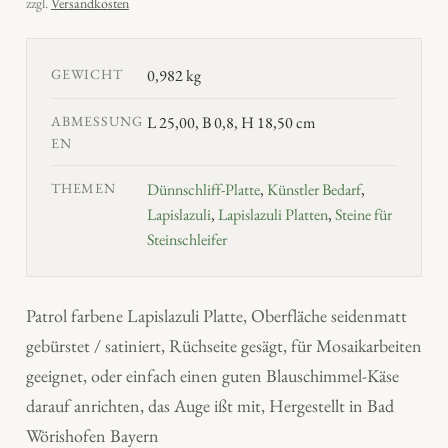
zzgl.
Versandkosten
GEWICHT
0,982 kg
ABMESSUNG
L 25,00, B 0,8, H 18,50 cm
EN
THEMEN
Dünnschliff-Platte
,
Künstler Bedarf
,
Lapislazuli
,
Lapislazuli Platten
,
Steine für
Steinschleifer
Patrol farbene Lapislazuli Platte, Oberfläche seidenmatt
gebürstet / satiniert, Rüchseite gesägt, für Mosaikarbeiten
geeignet, oder einfach einen guten Blauschimmel-Käse
darauf anrichten, das Auge ißt mit, Hergestellt in Bad
Wörishofen Bayern