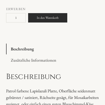
ERWERBEN
L
In den Warenkorb
a
p
i
s
l
Beschreibung
a
Zusätzliche Informationen
z
u
Beschreibung
l
i
P
Patrol farbene Lapislazuli Platte, Oberfläche seidenmatt
l
gebürstet / satiniert, Rüchseite gesägt, für Mosaikarbeiten
a
geeignet, oder einfach einen guten Blauschimmel-Käse