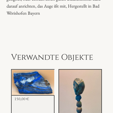
t
darauf anrichten, das Auge ißt mit, Hergestellt in Bad
t
Wörishofen Bayern
e
M
e
n
g
e
Verwandte Objekte
150,00
€