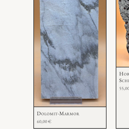
Hor
Sch
55,0
Dolomit-Marmor
60,00
€