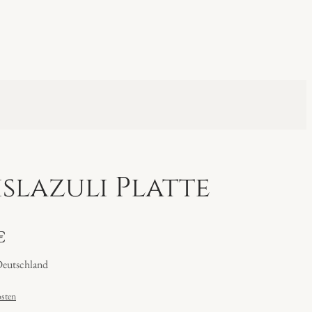
islazuli Platte
€
Deutschland
sten