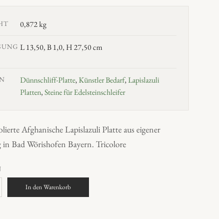
HT
0,872 kg
SUNG
L 13,50, B 1,0, H 27,50 cm
N
Dünnschliff-Platte
,
Künstler Bedarf
,
Lapislazuli
Platten
,
Steine für Edelsteinschleifer
olierte Afghanische Lapislazuli Platte aus eigener
 in Bad Wörishofen Bayern. Tricolore
N
In den Warenkorb