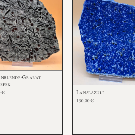
n
g
e
nblende-Granat
iefer
Lapislazuli
0
€
130,00
€