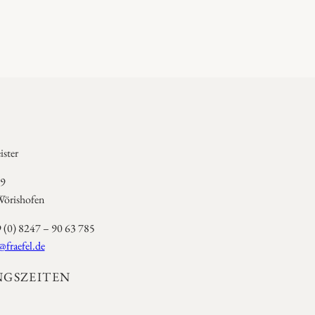
ster
 9
örishofen
9 (0) 8247 – 90 63 785
@fraefel.de
GSZEITEN