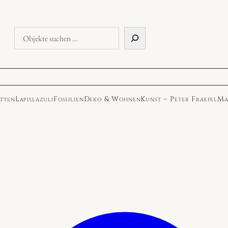
Objekte
suchen
atten
Lapislazuli
Fossilien
Deko & Wohnen
Kunst – Peter Fraefel
Ma