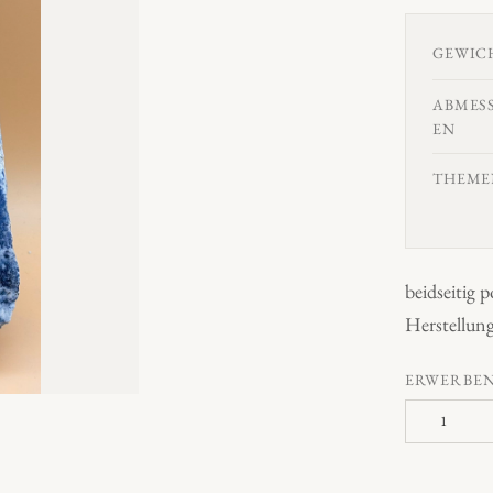
GEWIC
ABMES
EN
THEME
beidseitig p
Herstellung
ERWERBE
L
a
p