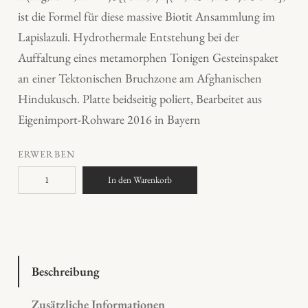
ist die Formel für diese massive Biotit Ansammlung im
Lapislazuli. Hydrothermale Entstehung bei der
Auffaltung eines metamorphen Tonigen Gesteinspaket
an einer Tektonischen Bruchzone am Afghanischen
Hindukusch. Platte beidseitig poliert, Bearbeitet aus
Eigenimport-Rohware 2016 in Bayern
ERWERBEN
L
In den Warenkorb
a
p
i
s
l
Beschreibung
a
Zusätzliche Informationen