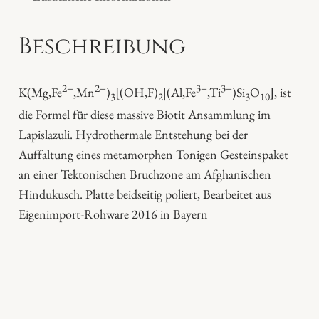
z
u
Beschreibung
l
i
P
2+
2+
3+
3+
K(Mg,Fe
,Mn
)
[(OH,F)
|(Al,Fe
,Ti
)Si
O
], ist
3
2
3
10
l
die Formel für diese massive Biotit Ansammlung im
a
Lapislazuli. Hydrothermale Entstehung bei der
t
Auffaltung eines metamorphen Tonigen Gesteinspaket
t
an einer Tektonischen Bruchzone am Afghanischen
e
Hindukusch. Platte beidseitig poliert, Bearbeitet aus
M
Eigenimport-Rohware 2016 in Bayern
e
n
g
e