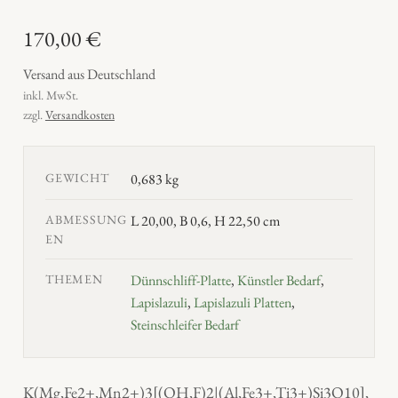
170,00
€
Versand aus Deutschland
inkl. MwSt.
zzgl.
Versandkosten
GEWICHT
0,683 kg
ABMESSUNG
L 20,00, B 0,6, H 22,50 cm
EN
THEMEN
Dünnschliff-Platte
,
Künstler Bedarf
,
Lapislazuli
,
Lapislazuli Platten
,
Steinschleifer Bedarf
K(Mg,Fe2+,Mn2+)3[(OH,F)2|(Al,Fe3+,Ti3+)Si3O10],