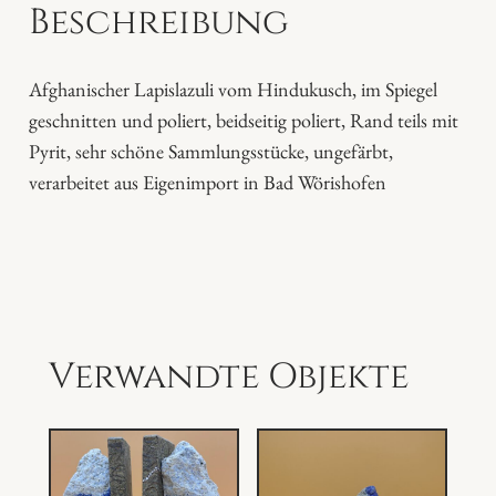
Beschreibung
l
i
P
Afghanischer Lapislazuli vom Hindukusch, im Spiegel
l
geschnitten und poliert, beidseitig poliert, Rand teils mit
a
Pyrit, sehr schöne Sammlungsstücke, ungefärbt,
t
verarbeitet aus Eigenimport in Bad Wörishofen
t
e
n
M
e
n
Verwandte Objekte
g
e