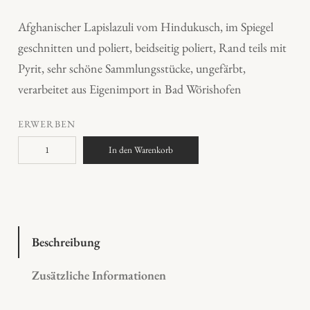
Afghanischer Lapislazuli vom Hindukusch, im Spiegel
geschnitten und poliert, beidseitig poliert, Rand teils mit
Pyrit, sehr schöne Sammlungsstücke, ungefärbt,
verarbeitet aus Eigenimport in Bad Wörishofen
ERWERBEN
L
In den Warenkorb
a
p
i
s
l
Beschreibung
a
Zusätzliche Informationen
z
u