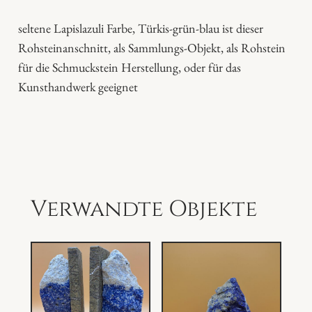
i
t
seltene Lapislazuli Farbe, Türkis-grün-blau ist dieser
ü
Rohsteinanschnitt, als Sammlungs-Objekt, als Rohstein
r
für die Schmuckstein Herstellung, oder für das
k
Kunsthandwerk geeignet
i
s
-
g
r
ü
Verwandte Objekte
n
M
e
n
g