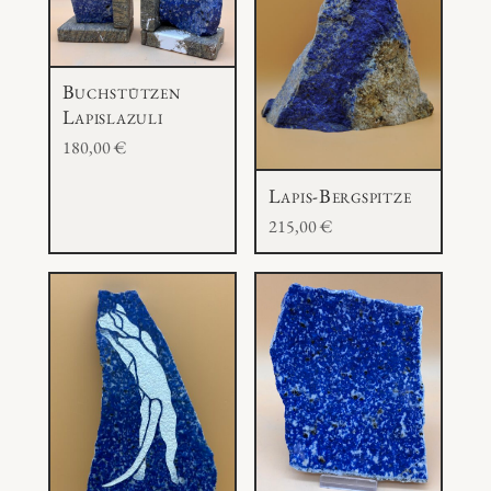
e
Buchstützen
Lapislazuli
180,00
€
Lapis-Bergspitze
215,00
€