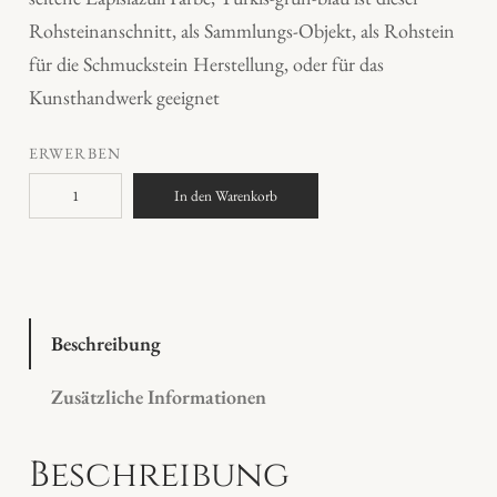
Rohsteinanschnitt, als Sammlungs-Objekt, als Rohstein
für die Schmuckstein Herstellung, oder für das
Kunsthandwerk geeignet
ERWERBEN
L
In den Warenkorb
a
p
i
s
l
Beschreibung
a
Zusätzliche Informationen
z
u
Beschreibung
l