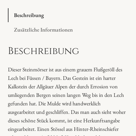
t
a
Beschreibung
l
Zusätzliche Informationen
-
S
Beschreibung
t
e
i
Dieser Steinmörser ist aus einem grauem Flußgeröll des
n
Lech bei Füssen / Bayern. Das Gestein ist ein harter
m
Kalkstein der Allgäuer Alpen der durch Errosion von
ö
umliegenden Bergen seinen langen Weg bis in den Lech
r
gefunden hat. Die Mulde wird handwerklich
s
ausgearbeitet und geschliffen. Das man auch sieht woher
e
dieses schöne Stück kommt, ist eine Herkunftsangabe
r
eingearbeitet. Einen Stössel aus Hinter-Rheinschiefer
M