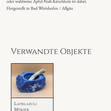
oder wahlweise Apfel-Nuß-Kirschholz ist dabei.
e
Hergestellt in Bad Wörishofen / Allgäu
n
g
e
Verwandte Objekte
Lapislazuli
Mörser