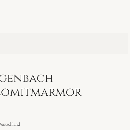
genbach
lomitmarmor
Deutschland