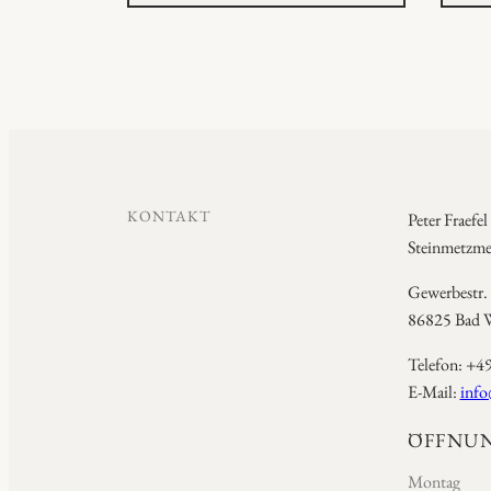
KONTAKT
Peter Fraefel
Steinmetzmei
Gewerbestr.
86825 Bad W
Telefon: +4
E-Mail:
info
ÖFFNUN
Montag