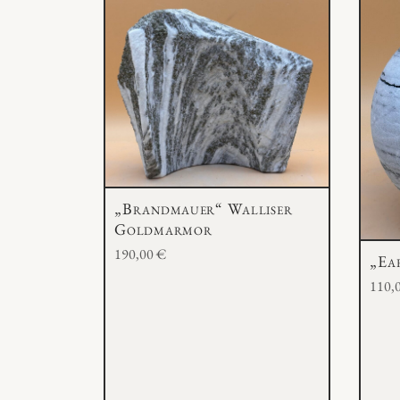
„Brandmauer“ Walliser
Goldmarmor
190,00
€
„Ea
110,