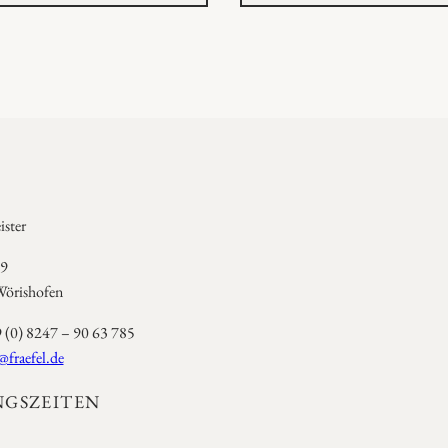
ster
 9
örishofen
9 (0) 8247 – 90 63 785
@fraefel.de
GSZEITEN