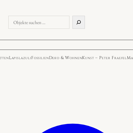
Objekte
suchen
atten
Lapislazuli
Fossilien
Deko & Wohnen
Kunst – Peter Fraefel
Ma