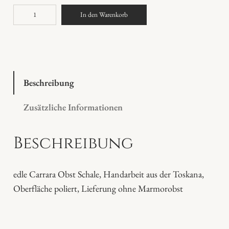
O
In den Warenkorb
b
s
t
s
c
Beschreibung
h
Zusätzliche Informationen
a
l
Beschreibung
e
M
a
edle Carrara Obst Schale, Handarbeit aus der Toskana,
r
Oberfläche poliert, Lieferung ohne Marmorobst
m
o
r