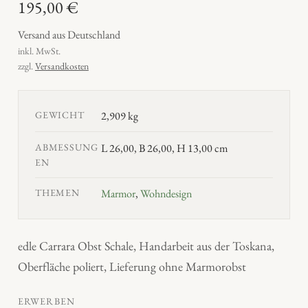
195,00
€
Versand aus Deutschland
inkl. MwSt.
zzgl.
Versandkosten
GEWICHT
2,909 kg
ABMESSUNG
L 26,00, B 26,00, H 13,00 cm
EN
THEMEN
Marmor
,
Wohndesign
edle Carrara Obst Schale, Handarbeit aus der Toskana,
Oberfläche poliert, Lieferung ohne Marmorobst
ERWERBEN