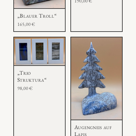
190,00
€
„Blauer Troll“
165,00
€
„Trio
Struktura“
98,00
€
Augengneis auf
Lapis