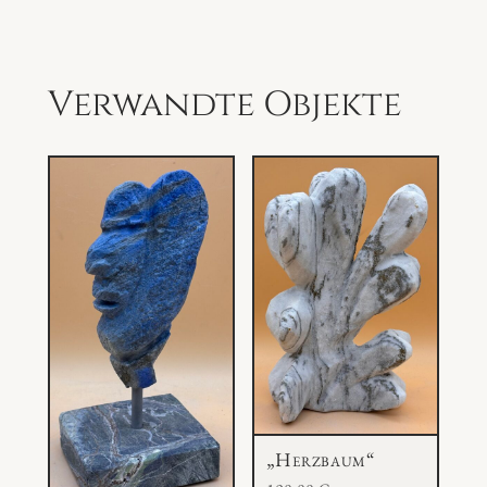
M
e
n
Verwandte Objekte
g
e
„Herzbaum“