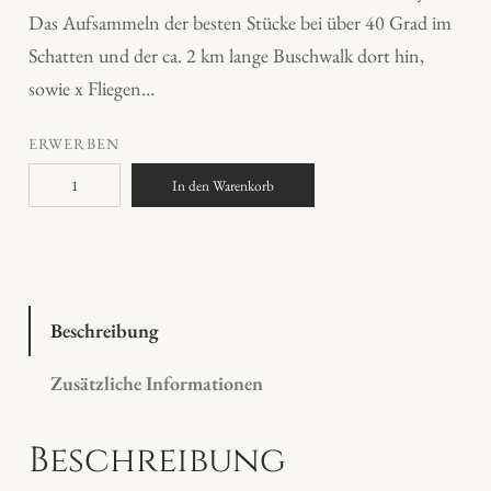
Das Aufsammeln der besten Stücke bei über 40 Grad im
Schatten und der ca. 2 km lange Buschwalk dort hin,
sowie x Fliegen…
ERWERBEN
O
In den Warenkorb
p
a
l
h
o
Beschreibung
l
Zusätzliche Informationen
z
M
Beschreibung
e
n