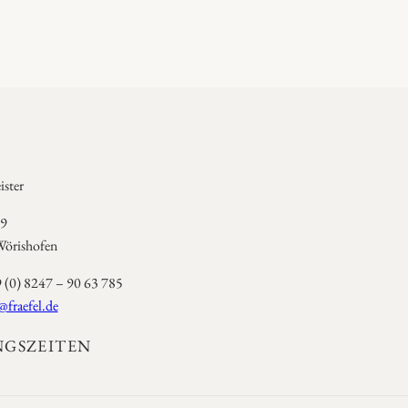
ster
 9
örishofen
9 (0) 8247 – 90 63 785
@fraefel.de
GSZEITEN