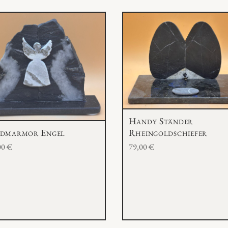
P
l
a
t
t
e
M
e
n
Handy Ständer
g
Rheingoldschiefer
dmarmor Engel
e
79,00
€
00
€