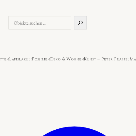
Objekte
suchen
atten
Lapislazuli
Fossilien
Deko & Wohnen
Kunst – Peter Fraefel
Ma