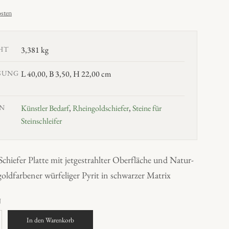
sten
HT
3,381 kg
SUNG
L 40,00, B 3,50, H 22,00 cm
N
Künstler Bedarf
,
Rheingoldschiefer
,
Steine für
Steinschleifer
chiefer Platte mit jetgestrahlter Oberfläche und Natur-
goldfarbener würfeliger Pyrit in schwarzer Matrix
N
In den Warenkorb