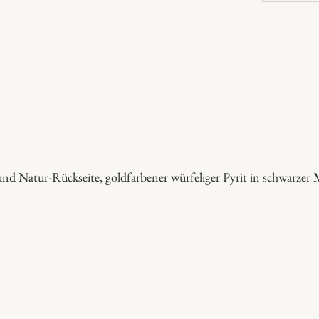
h
e
i
n
g
o
l
d
S
 und Natur-Rückseite, goldfarbener würfeliger Pyrit in schwarzer 
c
h
i
e
f
e
r