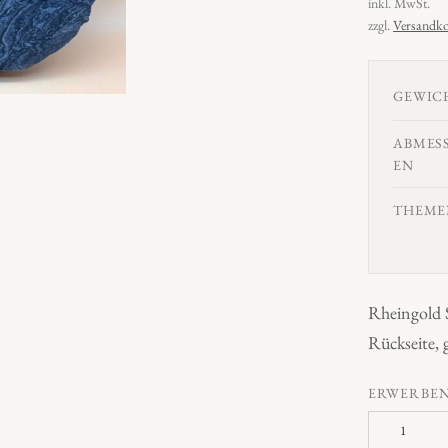
inkl. MwSt.
zzgl.
Versandko
GEWIC
ABMES
EN
THEME
Rheingold S
Rückseite, 
ERWERBE
R