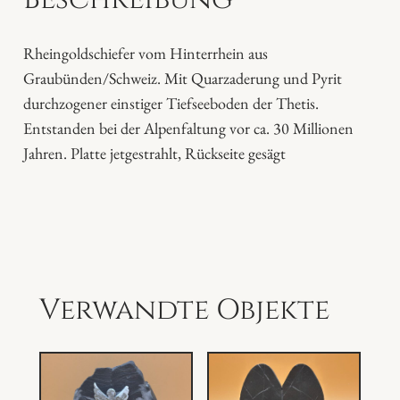
c
h
Rheingoldschiefer vom Hinterrhein aus
i
Graubünden/Schweiz. Mit Quarzaderung und Pyrit
e
durchzogener einstiger Tiefseeboden der Thetis.
f
Entstanden bei der Alpenfaltung vor ca. 30 Millionen
e
Jahren. Platte jetgestrahlt, Rückseite gesägt
r
M
e
n
g
e
Verwandte Objekte