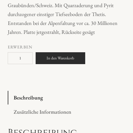
Graubünden/Schweiz. Mit Quarzaderung und Pyrit
durchzogener einstiger Tiefseeboden der Thetis.
Entstanden bei der Alpenfaltung vor ca. 30 Millionen
Jahren. Platte jetgestrahlt, Rückseite gesägt
ERWERBEN
R
In den Warenkorb
h
e
i
n
g
Beschreibung
o
Zusätzliche Informationen
l
d
Beschreibung
s