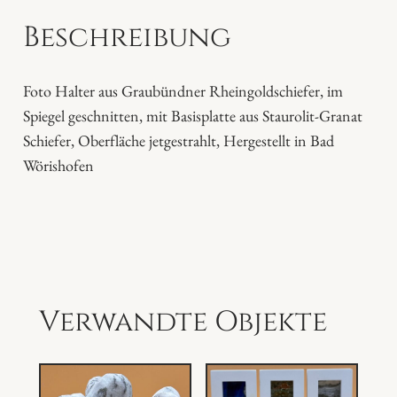
d
Beschreibung
s
c
h
Foto Halter aus Graubündner Rheingoldschiefer, im
i
Spiegel geschnitten, mit Basisplatte aus Staurolit-Granat
e
Schiefer, Oberfläche jetgestrahlt, Hergestellt in Bad
f
Wörishofen
e
r
M
e
n
g
Verwandte Objekte
e