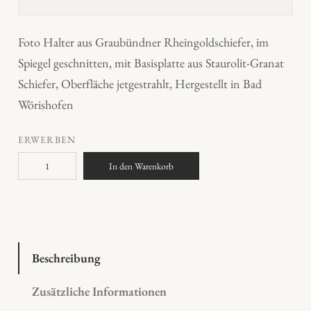
Foto Halter aus Graubündner Rheingoldschiefer, im
Spiegel geschnitten, mit Basisplatte aus Staurolit-Granat
Schiefer, Oberfläche jetgestrahlt, Hergestellt in Bad
Wörishofen
ERWERBEN
R
In den Warenkorb
h
e
i
n
g
Beschreibung
o
Zusätzliche Informationen
l