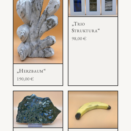
„Trio
Struktura“
98,00
€
„Herzbaum“
190,00
€