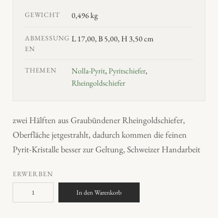
GEWICHT
0,496 kg
ABMESSUNG
L 17,00, B 5,00, H 3,50 cm
EN
THEMEN
Nolla-Pyrit
,
Pyritschiefer
,
Rheingoldschiefer
zwei Hälften aus Graubündener Rheingoldschiefer,
Oberfläche jetgestrahlt, dadurch kommen die feinen
Pyrit-Kristalle besser zur Geltung, Schweizer Handarbeit
ERWERBEN
R
In den Warenkorb
h
e