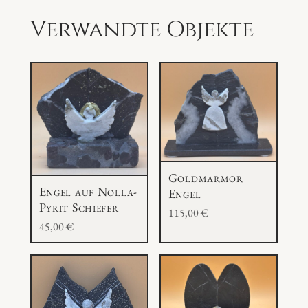
n
Verwandte Objekte
g
e
Goldmarmor
Engel auf Nolla-
Engel
Pyrit Schiefer
115,00
€
45,00
€