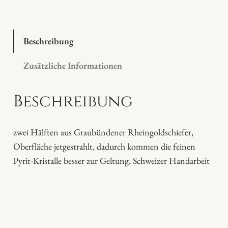
i
n
g
Beschreibung
o
Zusätzliche Informationen
l
d
Beschreibung
s
c
h
zwei Hälften aus Graubündener Rheingoldschiefer,
i
Oberfläche jetgestrahlt, dadurch kommen die feinen
e
Pyrit-Kristalle besser zur Geltung, Schweizer Handarbeit
f
e
r
M
e