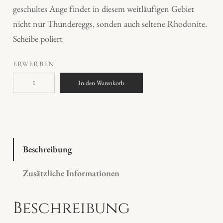
geschultes Auge findet in diesem weitläufigen Gebiet
nicht nur Thundereggs, sonden auch seltene Rhodonite.
Scheibe poliert
ERWERBEN
R
In den Warenkorb
h
o
d
o
n
Beschreibung
i
Zusätzliche Informationen
t
M
Beschreibung
e
n