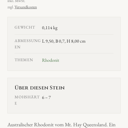
inkl. MwSt.
zzgl.
Versandkosten
GEWICHT
0,114 kg
ABMESSUNG
L 9,50, B 0,7, H 8,00 cm
EN
THEMEN
Rhodonit
Über diesen Stein
MOHSHÄRT
6 – 7
E
Australischer Rhodonit vom Mt. Hay Queensland. Ein