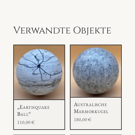
f
e
r
Verwandte Objekte
M
e
n
g
e
Australische
„Earthquake
Marmorkugel
Ball“
180,00
€
110,00
€