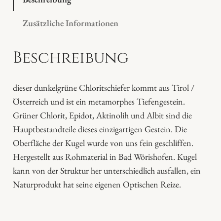
u
Zusätzliche Informationen
g
e
Beschreibung
l
C
h
dieser dunkelgrüne Chloritschiefer kommt aus Tirol /
l
Österreich und ist ein metamorphes Tiefengestein.
o
Grüner Chlorit, Epidot, Aktinolih und Albit sind die
r
Hauptbestandteile dieses einzigartigen Gestein. Die
i
Oberfläche der Kugel wurde von uns fein geschliffen.
t
Hergestellt aus Rohmaterial in Bad Wörishofen. Kugel
s
kann von der Struktur her unterschiedlich ausfallen, ein
c
Naturprodukt hat seine eigenen Optischen Reize.
h
i
e