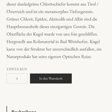
dieser dunkelgrüne Chloritschiefer kommt aus Tirol /
Österreich und ist ein metamorphes Tiefengestein.
Grüner Chlorit, Epidot, Aktinolih und Albit sind die
Hauptbestandteile dieses einzigartigen Gestein. Die
Oberfläche der Kugel wurde von uns fein geschliffen.
Hergestellt aus Rohmaterial in Bad Wörishofen. Kugel
kann von der Struktur her unterschiedlich ausfallen, ein
Naturprodukt hat seine eigenen Optischen Reize.
ERWERBEN
S
In den Warenkorb
t
e
i
n
k
Beschreibung