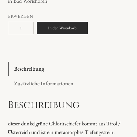
in Bad Wörishofen.
ERWERBEN
S
In den Warenkorb
t
e
i
n
k
Beschreibung
u
Zusätzliche Informationen
g
e
Beschreibung
l
C
h
dieser dunkelgrüne Chloritschiefer kommt aus Tirol /
l
Österreich und ist ein metamorphes Tiefengestein.
o