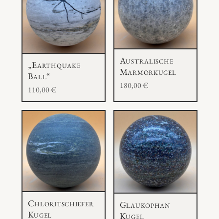
Australische
„Earthquake
Marmorkugel
Ball“
180,00
€
110,00
€
Chloritschiefer
Glaukophan
Kugel
Kugel