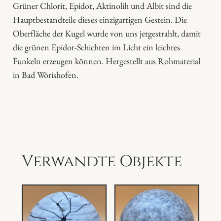
Grüner Chlorit, Epidot, Aktinolih und Albit sind die
r
Hauptbestandteile dieses einzigartigen Gestein. Die
i
Oberfläche der Kugel wurde von uns jetgestrahlt, damit
t
die grünen Epidot-Schichten im Licht ein leichtes
s
Funkeln erzeugen können. Hergestellt aus Rohmaterial
c
in Bad Wörishofen.
h
i
e
f
e
r
Verwandte Objekte
M
e
n
g
e