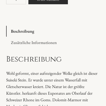
u
i
s
e
k
Beschreibung
i
Zusätzliche Informationen
M
e
Beschreibung
n
g
e
Wohl geformt, einer aufsteigender Wolke gleich ist dieser
Suiseki Stein. Er wurde unter einem Wasserfall mit
Gletscherwasser kreiert. Die Natur ist der größte
Künstler. herkunft dieses Exponates am Oberlauf der
Schweizer Rhone im Goms. Dolomit-Marmor mit