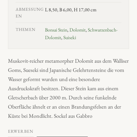
ABMESSUNG
L 8,50, B 6,00, H 17,00 cm
EN
THEMEN
Bonsai Stein
,
Dolomit
,
Schwarzenbach-
Dolomit
,
Suiseki
Muskovit-reicher metamorpher Dolomit aus dem Walliser
Goms, Sueseki sind Japanische Gelehrtensteine die vom
Wasser geformt wurden und eine besondere
Ausdruckskraft besitzen. Dieser Stein kam aus einem
Gletscherbach über 2000 m. Durch seine funkelnde
Oberfläche ähnelt er an einen Brandungsfelsen an der
Küste bei Mondlicht. Sockel aus Gabbro
ERWERBEN