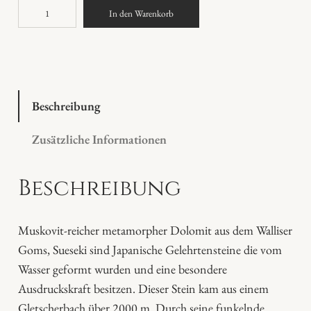
S
In den Warenkorb
u
i
s
e
k
Beschreibung
i
Zusätzliche Informationen
M
e
Beschreibung
n
g
e
Muskovit-reicher metamorpher Dolomit aus dem Walliser
Goms, Sueseki sind Japanische Gelehrtensteine die vom
Wasser geformt wurden und eine besondere
Ausdruckskraft besitzen. Dieser Stein kam aus einem
Gletscherbach über 2000 m. Durch seine funkelnde