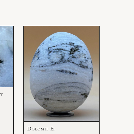
it
Dolomit Ei