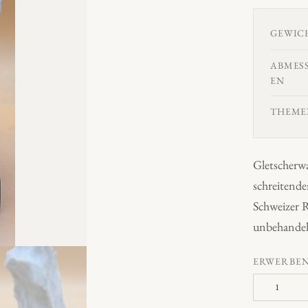
GEWIC
ABMES
EN
THEME
Gletscherwa
schreitende
Schweizer
unbehandel
ERWERBE
S
u