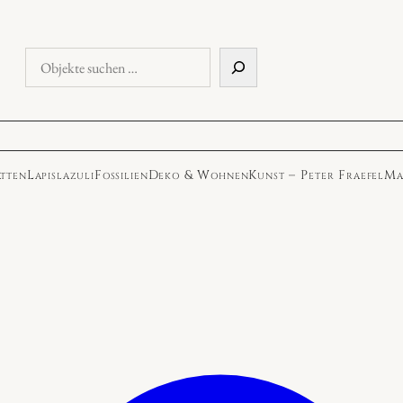
Objekte
suchen
atten
Lapislazuli
Fossilien
Deko & Wohnen
Kunst – Peter Fraefel
Ma