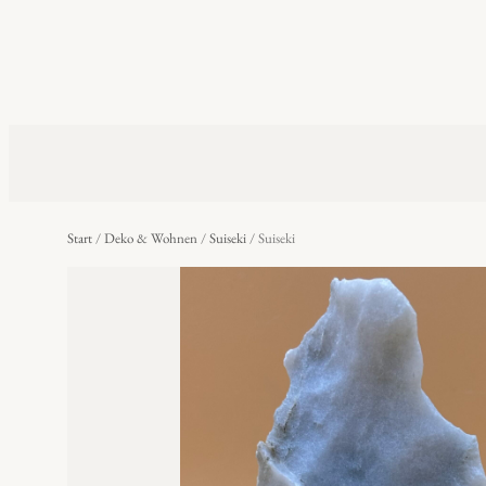
Start
/
Deko & Wohnen
/
Suiseki
/ Suiseki