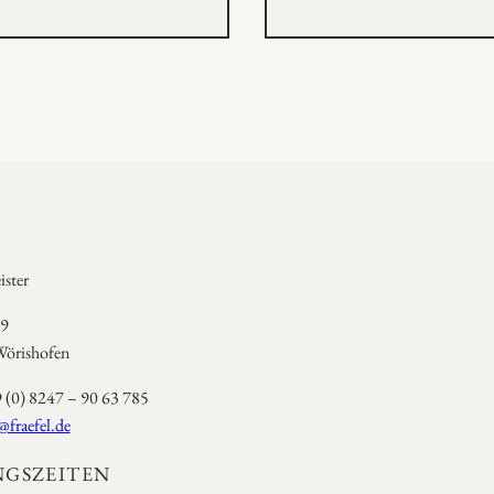
ster
 9
örishofen
9 (0) 8247 – 90 63 785
@fraefel.de
GSZEITEN