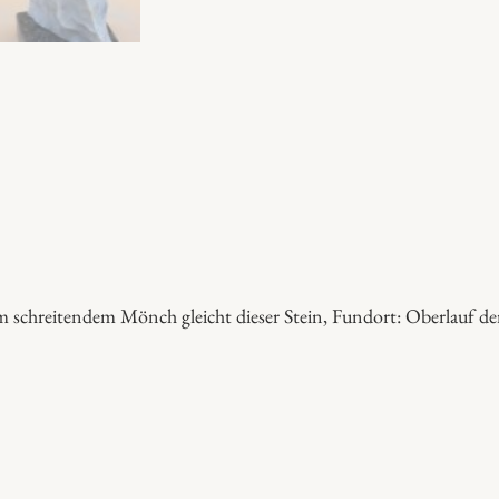
i
s
e
k
i
M
e
n
g
e
nem schreitendem Mönch gleicht dieser Stein, Fundort: Oberlauf