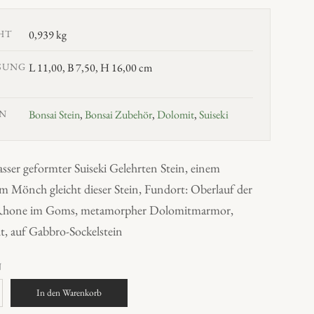
HT
0,939 kg
SUNG
L 11,00, B 7,50, H 16,00 cm
N
Bonsai Stein
,
Bonsai Zubehör
,
Dolomit
,
Suiseki
sser geformter Suiseki Gelehrten Stein, einem
m Mönch gleicht dieser Stein, Fundort: Oberlauf der
 Rhone im Goms, metamorpher Dolomitmarmor,
t, auf Gabbro-Sockelstein
N
In den Warenkorb