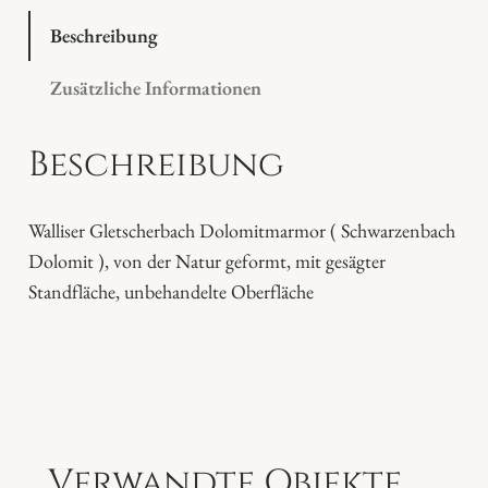
e
k
Beschreibung
i
Zusätzliche Informationen
S
t
Beschreibung
e
i
n
Walliser Gletscherbach Dolomitmarmor ( Schwarzenbach
M
Dolomit ), von der Natur geformt, mit gesägter
e
Standfläche, unbehandelte Oberfläche
n
g
e
Verwandte Objekte