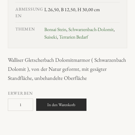
ABMESSUNG
L 26,50, B 12,50, H 30,00 cm
EN
THEMEN
Bonsai Stein
,
Schwarzenbach-Dolomit
,
Suiseki
,
Terrarien Bedarf
Walliser Gletscherbach Dolomitmarmor ( Schwarzenbach
Dolomit ), von der Natur geformt, mit gesägter
Standfläche, unbehandelte Oberfläche
ERWERBEN
S
In den Warenkorb
u
i
s