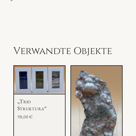
e
Verwandte Objekte
„Trio
Struktura“
98,00
€