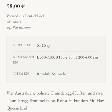
98,00
€
Versand aus Deutschland
inkl. MwSt.
zzgl.
Versandkosten
GEWICHT
0,410 kg
ABMESSUNG
L 350-7,00, B 150-2,50, H 200-6,00 cm
EN
THEMEN
Rhyolith
,
Sternachat
Vier Australische polierte Thunderegg-Hälften und zwei
Thunderegg Trommelsteine, Rohstein Fundort Mt. Hay
Queensland