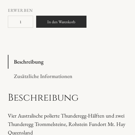
ERWERBEN
T
In den Warenkorb
h
u
n
d
e
Beschreibung
r
Zusätzliche Informationen
e
g
Beschreibung
g
M
e
Vier Australische polierte Thunderegg-Hälften und zwei
n
Thunderegg Trommelsteine, Rohstein Fundort Mt. Hay
g
Queensland