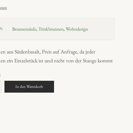
sten
N
Brunnensäule
,
Trinkbrunnen
,
Wohndesign
n aus Säulenbasalt, Preis auf Anfrage, da jeder
en ein Einzelstück ist und nicht von der Stange kommt
N
In den Warenkorb