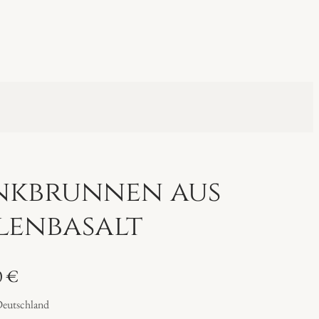
nkbrunnen aus
lenbasalt
0
€
Deutschland