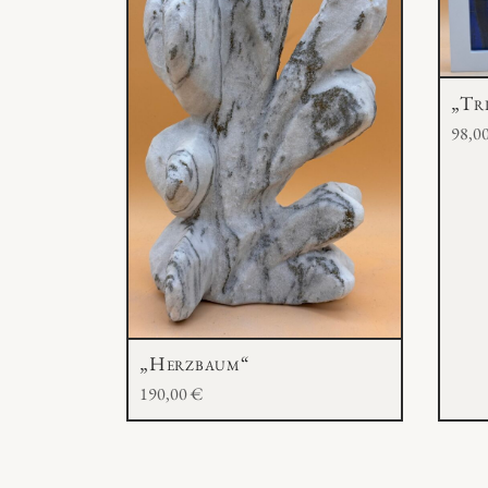
„Tr
98,0
„Herzbaum“
190,00
€