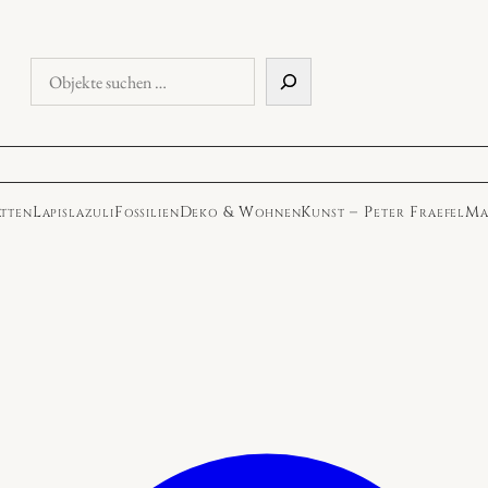
Objekte
suchen
atten
Lapislazuli
Fossilien
Deko & Wohnen
Kunst – Peter Fraefel
Ma