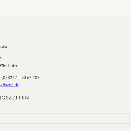
ster
 9
örishofen
9 (0) 8247 – 90 63 785
@fraefel.de
GSZEITEN