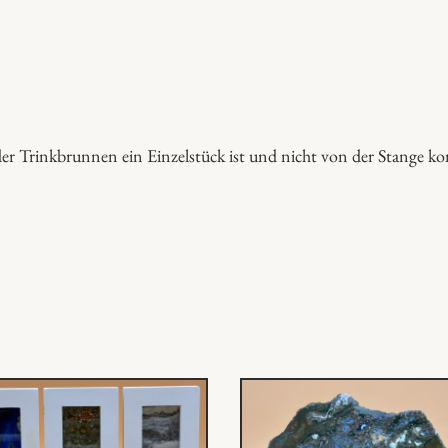
r
u
n
n
e
n
eder Trinkbrunnen ein Einzelstück ist und nicht von der Stange 
a
u
s
S
ä
u
l
e
n
b