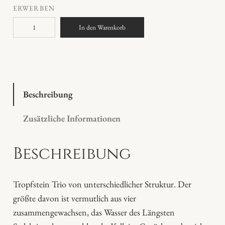
ERWERBEN
T
In den Warenkorb
r
o
p
f
s
Beschreibung
t
Zusätzliche Informationen
e
i
Beschreibung
n
T
r
Tropfstein Trio von unterschiedlicher Struktur. Der
i
größte davon ist vermutlich aus vier
o
zusammengewachsen, das Wasser des Längsten
M