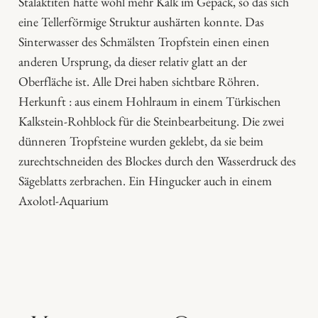
Stalaktiten hatte wohl mehr Kalk im Gepäck, so das sich
e
eine Tellerförmige Struktur aushärten konnte. Das
n
Sinterwasser des Schmälsten Tropfstein einen einen
g
anderen Ursprung, da dieser relativ glatt an der
e
Oberfläche ist. Alle Drei haben sichtbare Röhren.
Herkunft : aus einem Hohlraum in einem Türkischen
Kalkstein-Rohblock für die Steinbearbeitung. Die zwei
dünneren Tropfsteine wurden geklebt, da sie beim
zurechtschneiden des Blockes durch den Wasserdruck des
Sägeblatts zerbrachen. Ein Hingucker auch in einem
Axolotl-Aquarium