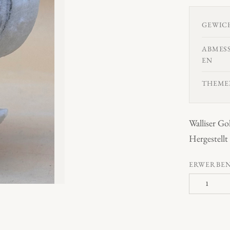
GEWIC
ABMES
EN
THEME
Walliser Go
Hergestellt
ERWERBE
"
W
e
l