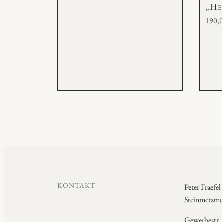
„He
190,
KONTAKT
Peter Fraefel
Steinmetzmei
Gewerbestr.