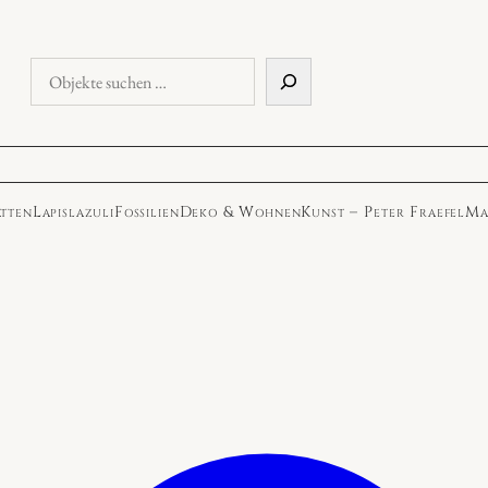
Objekte
suchen
atten
Lapislazuli
Fossilien
Deko & Wohnen
Kunst – Peter Fraefel
Ma