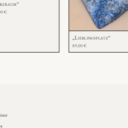
rzbaum“
00
€
„Lieblingsplatz“
89,00
€
ster
 9