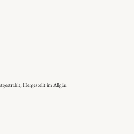
l
e
"
M
e
n
g
e
tgestrahlt, Hergestellt im Allgäu