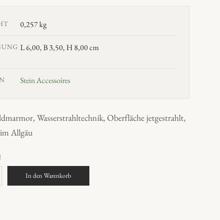
HT
0,257 kg
SUNG
L 6,00, B 3,50, H 8,00 cm
N
Stein Accessoires
ldmarmor, Wasserstrahltechnik, Oberfläche jetgestrahlt,
 im Allgäu
N
In den Warenkorb