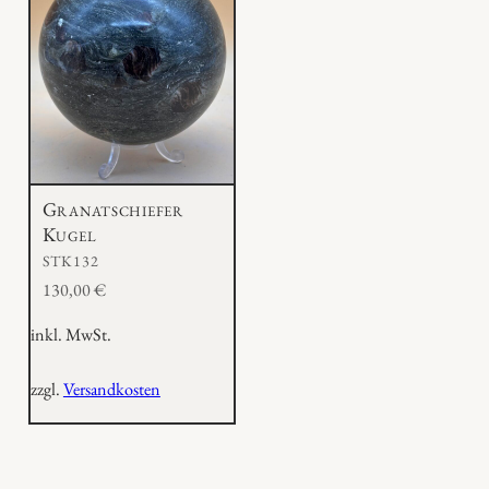
Granatschiefer
Kugel
STK132
130,00
€
inkl. MwSt.
zzgl.
Versandkosten