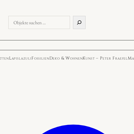
Objekte
suchen
atten
Lapislazuli
Fossilien
Deko & Wohnen
Kunst – Peter Fraefel
Ma