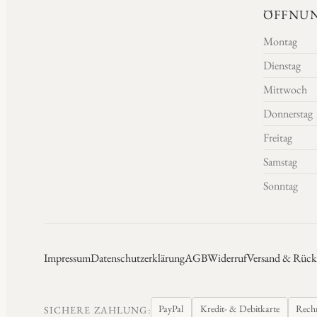
ÖFFNUN
Montag
Dienstag
Mittwoch
Donnerstag
Freitag
Samstag
Sonntag
Impressum
Datenschutzerklärung
AGB
Widerruf
Versand & Rück
PayPal
Kredit- & Debitkarte
Rech
SICHERE ZAHLUNG: