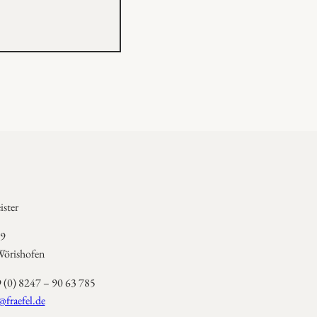
ster
 9
örishofen
9 (0) 8247 – 90 63 785
@fraefel.de