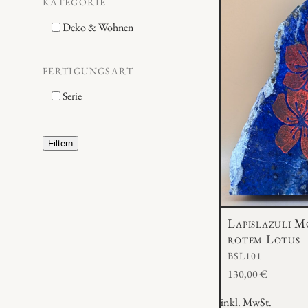
KATEGORIE
Deko & Wohnen
FERTIGUNGSART
Serie
Filtern
Lapislazuli M
rotem Lotus
BSL101
130,00
€
inkl. MwSt.